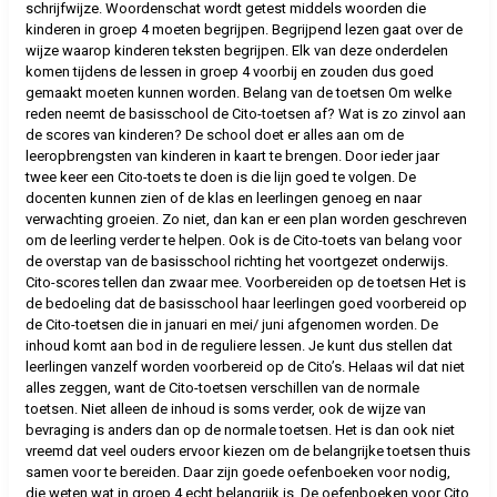
schrijfwijze. Woordenschat wordt getest middels woorden die
kinderen in groep 4 moeten begrijpen. Begrijpend lezen gaat over de
wijze waarop kinderen teksten begrijpen. Elk van deze onderdelen
komen tijdens de lessen in groep 4 voorbij en zouden dus goed
gemaakt moeten kunnen worden. Belang van de toetsen Om welke
reden neemt de basisschool de Cito-toetsen af? Wat is zo zinvol aan
de scores van kinderen? De school doet er alles aan om de
leeropbrengsten van kinderen in kaart te brengen. Door ieder jaar
twee keer een Cito-toets te doen is die lijn goed te volgen. De
docenten kunnen zien of de klas en leerlingen genoeg en naar
verwachting groeien. Zo niet, dan kan er een plan worden geschreven
om de leerling verder te helpen. Ook is de Cito-toets van belang voor
de overstap van de basisschool richting het voortgezet onderwijs.
Cito-scores tellen dan zwaar mee. Voorbereiden op de toetsen Het is
de bedoeling dat de basisschool haar leerlingen goed voorbereid op
de Cito-toetsen die in januari en mei/ juni afgenomen worden. De
inhoud komt aan bod in de reguliere lessen. Je kunt dus stellen dat
leerlingen vanzelf worden voorbereid op de Cito’s. Helaas wil dat niet
alles zeggen, want de Cito-toetsen verschillen van de normale
toetsen. Niet alleen de inhoud is soms verder, ook de wijze van
bevraging is anders dan op de normale toetsen. Het is dan ook niet
vreemd dat veel ouders ervoor kiezen om de belangrijke toetsen thuis
samen voor te bereiden. Daar zijn goede oefenboeken voor nodig,
die weten wat in groep 4 echt belangrijk is. De oefenboeken voor Cito