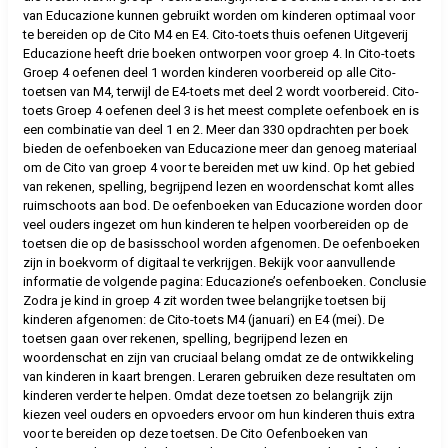
van Educazione kunnen gebruikt worden om kinderen optimaal voor
te bereiden op de Cito M4 en E4. Cito-toets thuis oefenen Uitgeverij
Educazione heeft drie boeken ontworpen voor groep 4. In Cito-toets
Groep 4 oefenen deel 1 worden kinderen voorbereid op alle Cito-
toetsen van M4, terwijl de E4-toets met deel 2 wordt voorbereid. Cito-
toets Groep 4 oefenen deel 3 is het meest complete oefenboek en is
een combinatie van deel 1 en 2. Meer dan 330 opdrachten per boek
bieden de oefenboeken van Educazione meer dan genoeg materiaal
om de Cito van groep 4 voor te bereiden met uw kind. Op het gebied
van rekenen, spelling, begrijpend lezen en woordenschat komt alles
ruimschoots aan bod. De oefenboeken van Educazione worden door
veel ouders ingezet om hun kinderen te helpen voorbereiden op de
toetsen die op de basisschool worden afgenomen. De oefenboeken
zijn in boekvorm of digitaal te verkrijgen. Bekijk voor aanvullende
informatie de volgende pagina: Educazione’s oefenboeken. Conclusie
Zodra je kind in groep 4 zit worden twee belangrijke toetsen bij
kinderen afgenomen: de Cito-toets M4 (januari) en E4 (mei). De
toetsen gaan over rekenen, spelling, begrijpend lezen en
woordenschat en zijn van cruciaal belang omdat ze de ontwikkeling
van kinderen in kaart brengen. Leraren gebruiken deze resultaten om
kinderen verder te helpen. Omdat deze toetsen zo belangrijk zijn
kiezen veel ouders en opvoeders ervoor om hun kinderen thuis extra
voor te bereiden op deze toetsen. De Cito Oefenboeken van